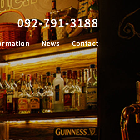
092-791-3188
ormation
News
Contact